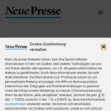
Zum
Inhalt
springen
Allgemein
Cookie-Zustimmung
verwalten
Wenn Sie unsere Webseite nutzen, kann Ihre Systemsoftware
Informationen in Form von Cookies oder anderen Technologien von uns
und Dritten abrufen oder speichern, um z.B. die gewünschte Funktion der
Website zu gewährleisten. Durch diese Informationen werden Sie nicht
Hallo
Hallo Welt!
direkt identifiziert. Die Informationen (z.B. IP-Adresse) nutzen wir, um
Welt!
personalisierte Werbung anzuzeigen, mit Hilfe von Nutzungsanalyse
Erkenntnisse über Zielgruppen und Produktentwicklungen zu gewinnen
1 Kommentar
/
Allgemein
/ Von
tfr79
sowie den Erfolg unseres Marketings zu messen (Conversionmessung).
Wenn Sie den Button „Alles akzeptieren“ anklicken, stimmen Sie gem. § 25
Willkommen bei HCSB Web Websites. Dies ist dein
Abs. 1 TDDDG sowie Art. 6 Abs. 1 lit. a DSGVO zu, dass Ihre Informationen
erster Beitrag. Bearbeite oder lösche den Beitrag. Und
wie beschrieben
verwendet werden. Sie können sich entscheiden,
dann starte mit dem Schreiben!
bestimmte Arten von Cookies nicht zuzulassen, soweit es sich nicht um