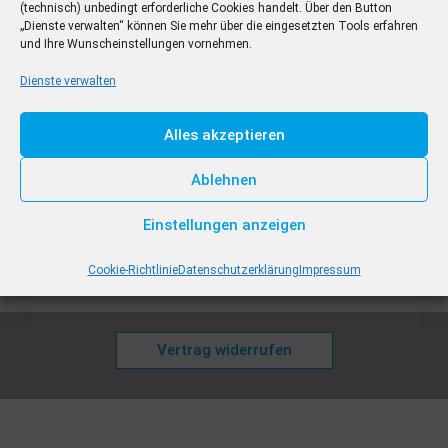
(technisch) unbedingt erforderliche Cookies handelt. Über den Button
„Dienste verwalten“ können Sie mehr über die eingesetzten Tools erfahren
Read More »
und Ihre Wunscheinstellungen vornehmen.
Dienste verwalten
Alles akzeptieren
Ablehnen
Preise
AGB
Abonnement kündigen
FAQ
Datenschutz
Impressum
Cookie-Richtlinie (EU)
Einstellungen anzeigen
Barrierefreiheitserklärung
np-coburg.de
Cookie-Richtlinie
Datenschutzerklärung
Impressum
Vertrag widerrufen