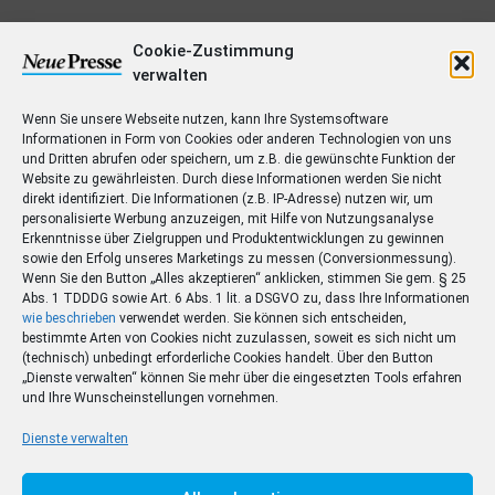
Cookie-Zustimmung
verwalten
N
Wenn Sie unsere Webseite nutzen, kann Ihre Systemsoftware
a
Informationen in Form von Cookies oder anderen Technologien von uns
m
und Dritten abrufen oder speichern, um z.B. die gewünschte Funktion der
V
e
Website zu gewährleisten. Durch diese Informationen werden Sie nicht
o
direkt identifiziert. Die Informationen (z.B. IP-Adresse) nutzen wir, um
r
personalisierte Werbung anzuzeigen, mit Hilfe von Nutzungsanalyse
S
n
Erkenntnisse über Zielgruppen und Produktentwicklungen zu gewinnen
t
a
sowie den Erfolg unseres Marketings zu messen (Conversionmessung).
r
Wenn Sie den Button „Alles akzeptieren“ anklicken, stimmen Sie gem. § 25
m
P
a
Abs. 1 TDDDG sowie Art. 6 Abs. 1 lit. a DSGVO zu, dass Ihre Informationen
e
L
wie beschrieben
verwendet werden. Sie können sich entscheiden,
ß
Z
bestimmte Arten von Cookies nicht zuzulassen, soweit es sich nicht um
e
E
,
(technisch) unbedingt erforderliche Cookies handelt. Über den Button
,
-
„Dienste verwalten“ können Sie mehr über die eingesetzten Tools erfahren
O
H
M
und Ihre Wunscheinstellungen vornehmen.
r
T
a
a
t
e
Dienste verwalten
u
i
l
s
l
K
e
n