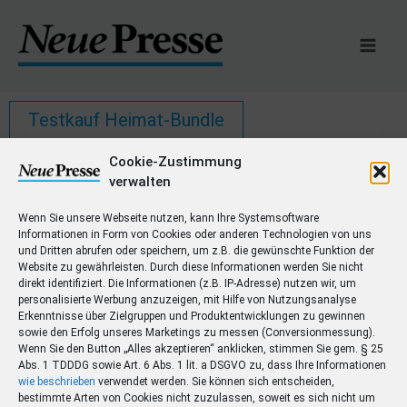
Zum
Inhalt
springen
Testkauf Heimat-Bundle
Cookie-Zustimmung
verwalten
Preise
AGB
Abonnement kündigen
FAQ
Wenn Sie unsere Webseite nutzen, kann Ihre Systemsoftware
Datenschutz
Impressum
Cookie-Richtlinie (EU)
Informationen in Form von Cookies oder anderen Technologien von uns
Barrierefreiheitserklärung
np-coburg.de
und Dritten abrufen oder speichern, um z.B. die gewünschte Funktion der
Website zu gewährleisten. Durch diese Informationen werden Sie nicht
direkt identifiziert. Die Informationen (z.B. IP-Adresse) nutzen wir, um
personalisierte Werbung anzuzeigen, mit Hilfe von Nutzungsanalyse
Erkenntnisse über Zielgruppen und Produktentwicklungen zu gewinnen
sowie den Erfolg unseres Marketings zu messen (Conversionmessung).
Wenn Sie den Button „Alles akzeptieren“ anklicken, stimmen Sie gem. § 25
Vertrag widerrufen
Abs. 1 TDDDG sowie Art. 6 Abs. 1 lit. a DSGVO zu, dass Ihre Informationen
wie beschrieben
verwendet werden. Sie können sich entscheiden,
bestimmte Arten von Cookies nicht zuzulassen, soweit es sich nicht um