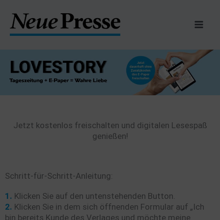
Zum
Inhalt
springen
Jetzt kostenlos freischalten und digitalen Lesespaß
genießen!
Schritt-für-Schritt-Anleitung:
1.
Klicken Sie auf den untenstehenden Button.
2.
Klicken Sie in dem sich öffnenden Formular auf „Ich
bin bereits Kunde des Verlages und möchte meine