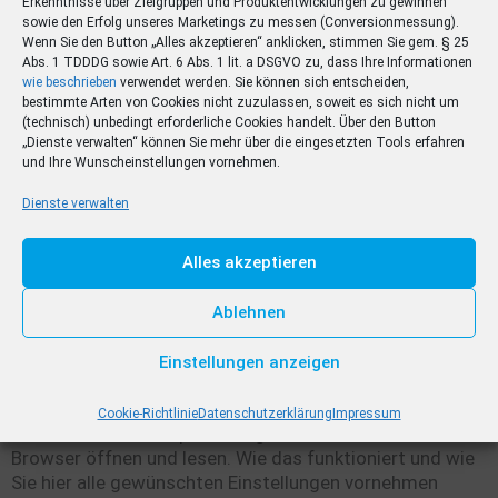
Erkenntnisse über Zielgruppen und Produktentwicklungen zu gewinnen
In diesem Video stellen wir Ihnen alle Funktionen und die
sowie den Erfolg unseres Marketings zu messen (Conversionmessung).
Wenn Sie den Button „Alles akzeptieren“ anklicken, stimmen Sie gem. § 25
Bedienung der App vor. Von der Anmeldung über die
Abs. 1 TDDDG sowie Art. 6 Abs. 1 lit. a DSGVO zu, dass Ihre Informationen
Suchfunktion bis hin zum Rätselspaß wird hier alles
wie beschrieben
verwendet werden. Sie können sich entscheiden,
Schritt für Schritt erklärt.
bestimmte Arten von Cookies nicht zuzulassen, soweit es sich nicht um
(technisch) unbedingt erforderliche Cookies handelt. Über den Button
„Dienste verwalten“ können Sie mehr über die eingesetzten Tools erfahren
und Ihre Wunscheinstellungen vornehmen.
Dienste verwalten
Alles akzeptieren
Ablehnen
Einstellungen anzeigen
Cookie-Richtlinie
Datenschutzerklärung
Impressum
Sie können das E-Paper auch ganz einfach in Ihrem
Browser öffnen und lesen. Wie das funktioniert und wie
Sie hier alle gewünschten Einstellungen vornehmen