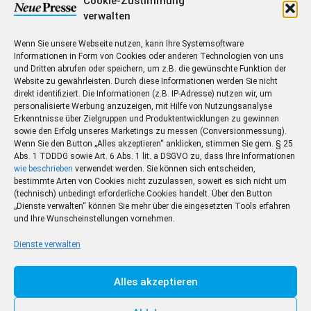
Die Lesercommunity von np-coburg.de
Cookie-Zustimmung
verwalten
Wenn Sie unsere Webseite nutzen, kann Ihre Systemsoftware
Was ist Plural?
Informationen in Form von Cookies oder anderen Technologien von uns
und Dritten abrufen oder speichern, um z.B. die gewünschte Funktion der
Website zu gewährleisten. Durch diese Informationen werden Sie nicht
So funktioniert’s
direkt identifiziert. Die Informationen (z.B. IP-Adresse) nutzen wir, um
personalisierte Werbung anzuzeigen, mit Hilfe von Nutzungsanalyse
Neues Bewertungssystem
Erkenntnisse über Zielgruppen und Produktentwicklungen zu gewinnen
sowie den Erfolg unseres Marketings zu messen (Conversionmessung).
Was kommt als Nächstes?
Wenn Sie den Button „Alles akzeptieren“ anklicken, stimmen Sie gem. § 25
Abs. 1 TDDDG sowie Art. 6 Abs. 1 lit. a DSGVO zu, dass Ihre Informationen
wie beschrieben
verwendet werden. Sie können sich entscheiden,
bestimmte Arten von Cookies nicht zuzulassen, soweit es sich nicht um
(technisch) unbedingt erforderliche Cookies handelt. Über den Button
Wir freuen uns sehr auf den Austausch mit Ihnen und
„Dienste verwalten“ können Sie mehr über die eingesetzten Tools erfahren
und Ihre Wunscheinstellungen vornehmen.
sind gespannt auf Ihre Meinungen und Ideen. Probieren
Sie die neue Funktion doch gleich aus. Lassen Sie uns
Dienste verwalten
gemeinsam diese Community aufbauen und zu einem
Ort machen, an dem offene und konstruktive Gespräche
Alles akzeptieren
stattfinden.