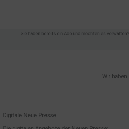
Zum
Inhalt
springen
Sie haben bereits ein Abo und möchten es verwalten
Wir haben 
Digitale Neue Presse
Die digitalen Angebote der Neuen Presse: