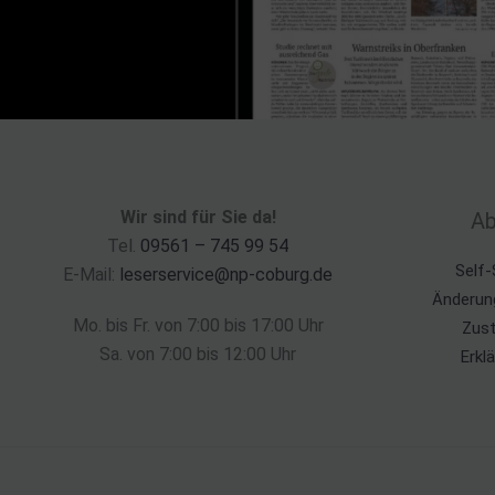
Wir sind für Sie da!
Ab
Tel.
09561 – 745 99 54
Self-
E-Mail:
leserservice@np-coburg.de
Änderun
Mo. bis Fr. von 7:00 bis 17:00 Uhr
Zust
Sa. von 7:00 bis 12:00 Uhr
Erkl