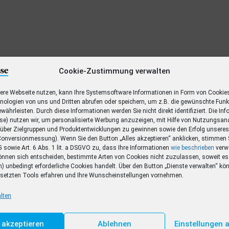
Cookie-Zustimmung verwalten
ere Webseite nutzen, kann Ihre Systemsoftware Informationen in Form von Cookie
ngebot
ologien von uns und Dritten abrufen oder speichern, um z.B. die gewünschte Funk
währleisten. Durch diese Informationen werden Sie nicht direkt identifiziert. Die In
f auf alle Premium-Inhalte der
sse) nutzen wir, um personalisierte Werbung anzuzeigen, mit Hilfe von Nutzungsan
rhalten.
 über Zielgruppen und Produktentwicklungen zu gewinnen sowie den Erfolg unsere
onversionmessung). Wenn Sie den Button „Alles akzeptieren“ anklicken, stimmen 
sowie Art. 6 Abs. 1 lit. a DSGVO zu, dass Ihre Informationen
wie beschrieben
verw
önnen sich entscheiden, bestimmte Arten von Cookies nicht zuzulassen, soweit es 
) unbedingt erforderliche Cookies handelt. Über den Button „Dienste verwalten“ kö
gesetzten Tools erfahren und Ihre Wunscheinstellungen vornehmen.
lten
s akzeptieren
Ablehnen
Einstellungen 