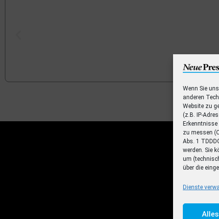
Wenn Sie uns
Plus Abo-A
anderen Techn
Website zu ge
Jetzt 30 Tage lang NP+ testen und Zugrif
(z.B. IP-Adre
Nachrichtenseite e
Erkenntnisse
zu messen (C
Abs. 1 TDDDG 
Zum Deal
werden. Sie k
um (technisch
über die ein
Dienste verwa
Alle