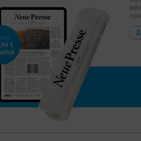
anh
zus
Z