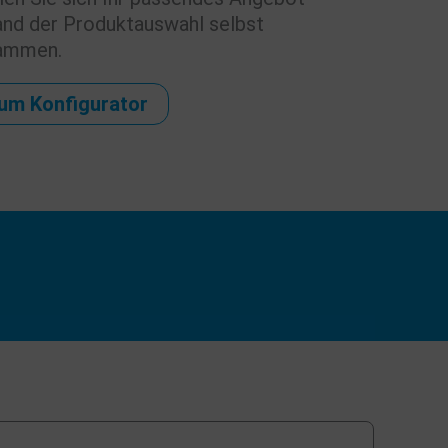
and der Produktauswahl selbst
ammen.
um Konfigurator