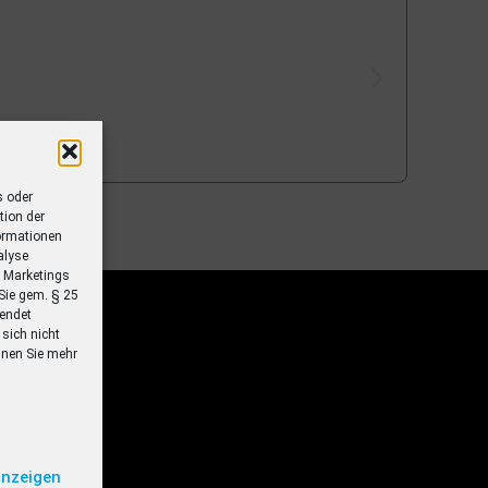
s oder
tion der
formationen
alyse
s Marketings
Sie gem. § 25
endet
sich nicht
nnen Sie mehr
anzeigen