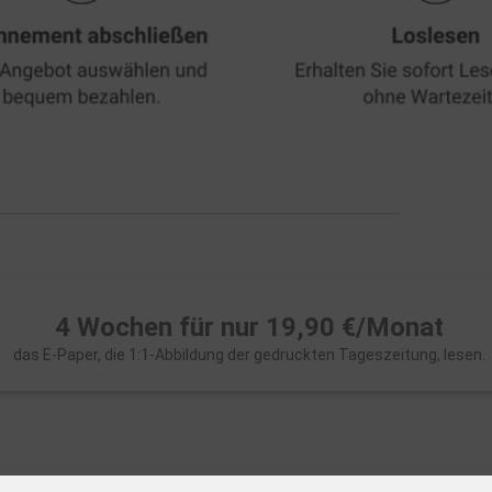
4 Wochen für nur 19,90 €/Monat
das E-Paper, die 1:1-Abbildung der gedruckten Tageszeitung, lesen.