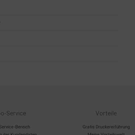
?
o-Service
Vorteile
Service-Bereich
Gratis Druckereiführung
g der Kundendaten
Meine Vorteilswelt