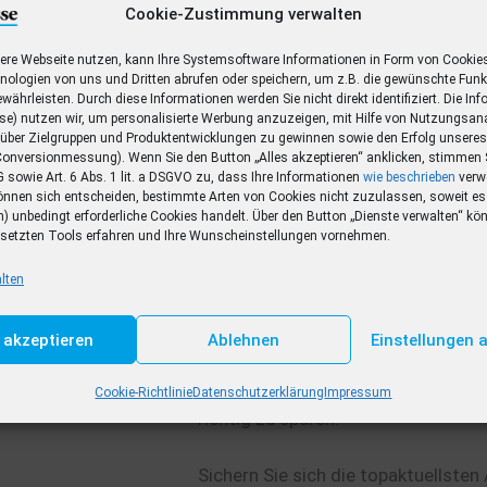
Cookie-Zustimmung verwalten
Vorteile im Überblick
ere Webseite nutzen, kann Ihre Systemsoftware Informationen in Form von Cookie
eine und werbereduziertes Lesen
ologien von uns und Dritten abrufen oder speichern, um z.B. die gewünschte Funk
währleisten. Durch diese Informationen werden Sie nicht direkt identifiziert. Die In
sse) nutzen wir, um personalisierte Werbung anzuzeigen, mit Hilfe von Nutzungsan
 über Zielgruppen und Produktentwicklungen zu gewinnen sowie den Erfolg unsere
onversionmessung). Wenn Sie den Button „Alles akzeptieren“ anklicken, stimmen 
sowie Art. 6 Abs. 1 lit. a DSGVO zu, dass Ihre Informationen
wie beschrieben
verw
önnen sich entscheiden, bestimmte Arten von Cookies nicht zuzulassen, soweit es 
) unbedingt erforderliche Cookies handelt. Über den Button „Dienste verwalten“ kö
gesetzten Tools erfahren und Ihre Wunscheinstellungen vornehmen.
lten
Exklusive Rabatte und Gutschein
s akzeptieren
Ablehnen
Einstellungen 
Mit Ihrem digitalen Abo sind Sie ni
Nachrichten bestens informiert, so
Cookie-Richtlinie
Datenschutzerklärung
Impressum
richtig zu sparen.
Sichern Sie sich die topaktuellsten